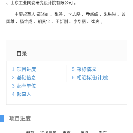
、
山东工业陶瓷研究设计院有限公司
。
主要起草人
郑晓虹
、
张骋
、
李志磊
、
乔新峰
、
朱琳琳
、
曾
国雄
、
杨维成
、
胡贵宝
、
王新刚
、
李华丽
、
崔爽
。
目录
1
项目进度
5
采标情况
2
基础信息
6
相近标准(计划)
3
起草单位
4
起草人
项目进度
起草
征求意见
审查
批准
发布