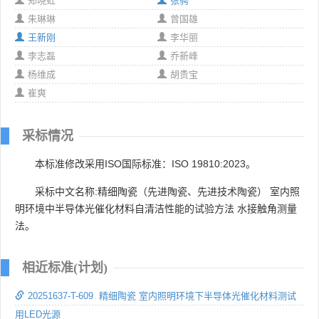
郑晓虹
张骋
朱琳琳
曾国雄
王新刚
李华丽
李志磊
乔新峰
杨维成
胡贵宝
崔爽
采标情况
本标准修改采用ISO国际标准：ISO 19810:2023。
采标中文名称:精细陶瓷（先进陶瓷、先进技术陶瓷） 室内照
明环境中半导体光催化材料自清洁性能的试验方法 水接触角测量
法。
相近标准(计划)
20251637-T-609 精细陶瓷 室内照明环境下半导体光催化材料测试
用LED光源