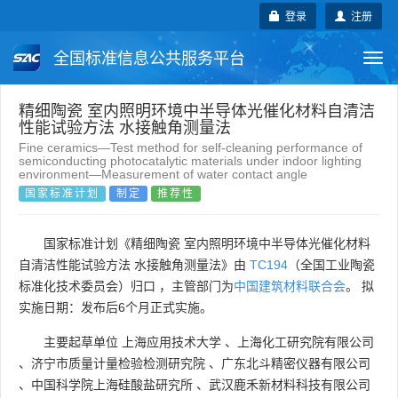
登录
注册
全国标准信息公共服务平台
Togg
navi
国家标准
行业标准
地方标准
精细陶瓷 室内照明环境中半导体光催化材料自清洁
性能试验方法 水接触角测量法
Fine ceramics—Test method for self-cleaning performance of
团体标准
企业标准
国际标准
semiconducting photocatalytic materials under indoor lighting
environment—Measurement of water contact angle
国家标准计划
制定
推荐性
国外标准
技术委员会
国家标准计划《精细陶瓷 室内照明环境中半导体光催化材料
自清洁性能试验方法 水接触角测量法》由
TC194
（全国工业陶瓷
标准化技术委员会）归口 ，主管部门为
中国建筑材料联合会
。 拟
实施日期：发布后6个月正式实施。
主要起草单位
上海应用技术大学
、
上海化工研究院有限公司
、
济宁市质量计量检验检测研究院
、
广东北斗精密仪器有限公司
、
中国科学院上海硅酸盐研究所
、
武汉鹿禾新材料科技有限公司