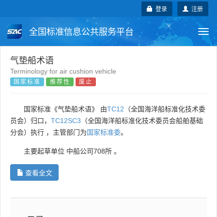
登录
注册
全国标准信息公共服务平台
Togg
navi
国家标准
行业标准
地方标准
气垫船术语
Terminology for air cushion vehicle
国家标准
推荐性
废止
团体标准
企业标准
国际标准
国外标准
技术委员会
国家标准《气垫船术语》 由
TC12
（全国海洋船标准化技术委
员会）归口，
TC12SC3
（全国海洋船标准化技术委员会船舶基础
分会）执行 ，主管部门为
国家标准委
。
主要起草单位
中船公司708所
。
查看全文