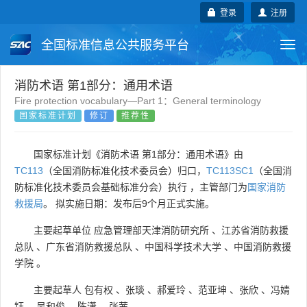
登录
注册
全国标准信息公共服务平台
Togg
navi
国家标准
行业标准
地方标准
消防术语 第1部分：通用术语
Fire protection vocabulary—Part 1：General terminology
国家标准计划
修订
推荐性
团体标准
企业标准
国际标准
国外标准
技术委员会
国家标准计划《消防术语 第1部分：通用术语》由
TC113
（全国消防标准化技术委员会）归口，
TC113SC1
（全国消
防标准化技术委员会基础标准分会）执行 ，主管部门为
国家消防
救援局
。 拟实施日期：发布后9个月正式实施。
主要起草单位
应急管理部天津消防研究所
、
江苏省消防救援
总队
、
广东省消防救援总队
、
中国科学技术大学
、
中国消防救援
学院
。
主要起草人
包有权
、
张琰
、
郝爱玲
、
范亚坤
、
张欣
、
冯婧
钰
、
吴和俊
、
陈潇
、
张茜
。