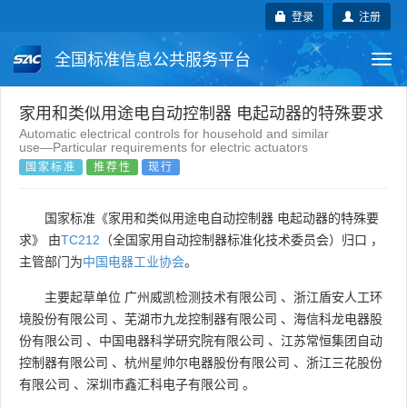
登录
注册
全国标准信息公共服务平台
Togg
navi
国家标准
行业标准
地方标准
家用和类似用途电自动控制器 电起动器的特殊要求
Automatic electrical controls for household and similar
use―Particular requirements for electric actuators
团体标准
企业标准
国际标准
国家标准
推荐性
现行
国外标准
技术委员会
国家标准《家用和类似用途电自动控制器 电起动器的特殊要
求》 由
TC212
（全国家用自动控制器标准化技术委员会）归口 ，
主管部门为
中国电器工业协会
。
主要起草单位
广州威凯检测技术有限公司
、
浙江盾安人工环
境股份有限公司
、
芜湖市九龙控制器有限公司
、
海信科龙电器股
份有限公司
、
中国电器科学研究院有限公司
、
江苏常恒集团自动
控制器有限公司
、
杭州星帅尔电器股份有限公司
、
浙江三花股份
有限公司
、
深圳市鑫汇科电子有限公司
。