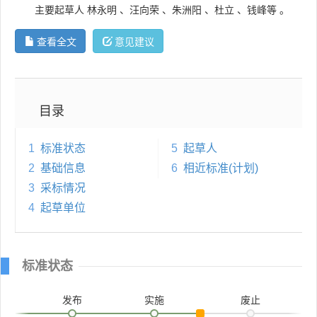
主要起草人
林永明
、
汪向荣
、
朱洲阳
、
杜立
、
钱峰等
。
查看全文
意见建议
目录
1
标准状态
5
起草人
2
基础信息
6
相近标准(计划)
3
采标情况
4
起草单位
标准状态
发布
实施
废止