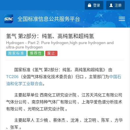
登录
注册
全国标准信息公共服务平台
Togg
navi
国家标准
行业标准
地方标准
氢气 第2部分：纯氢、高纯氢和超纯氢
Hydrogen - Part 2: Pure hydrogen,high pure hydrogen and
ultra-pure hydrogen
团体标准
企业标准
国际标准
国家标准
推荐性
废止
国外标准
技术委员会
国家标准《氢气 第2部分：纯氢、高纯氢和超纯氢》 由
TC206
（全国气体标准化技术委员会）归口 ，主管部门为
中国石
油和化学工业联合会
。
主要起草单位
西南化工研究设计院
、
江苏天鸿化工有限公司
气体分公司
、
南京特种气体厂有限公司
、
上海华爱色谱分析技术
有限公司
、
光明化工研究设计院
。
主要起草人
王少楠
、
蔡体杰
、
沈涛
、
沈卫明
、
陈军
、
方华
、
张军
。