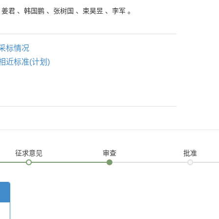
、
姜君
、
韩国鹏
、
张树国
、
束昊昱
、
李军
。
采标情况
相近标准(计划)
征求意见
审查
批准