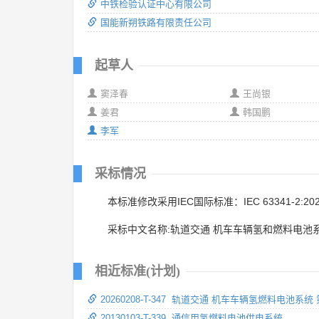
中铁检验认证中心有限公司
国能新朔铁路有限责任公司
起草人
窦泽春
王尚银
姜君
韩国鹏
李军
采标情况
本标准修改采用IEC国际标准：IEC 63341-2:20
采标中文名称:轨道交通 机车车辆氢和燃料电池
相近标准(计划)
20260208-T-347 轨道交通 机车车辆氢燃料电池
20130103-T-339 通信用氢燃料电池供电系统