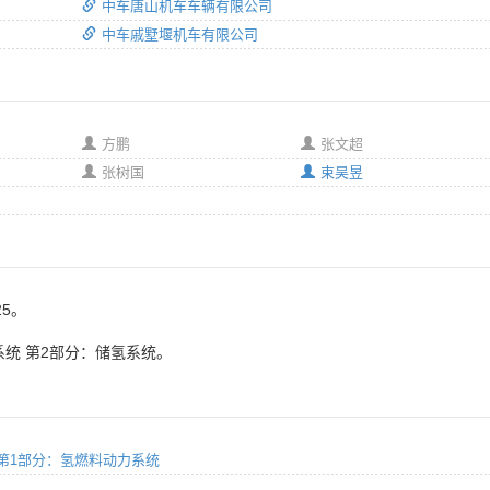
中车唐山机车车辆有限公司
中车戚墅堰机车有限公司
方鹏
张文超
张树国
束昊昱
25。
系统 第2部分：储氢系统。
系统 第1部分：氢燃料动力系统