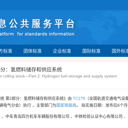
方标准
团体标准
企业标准
国际标准
国外标
部分：氢燃料储存和供应系统
or rolling stock—Part 2: Hydrogen fuel storage and supply system
统 第2部分：氢燃料储存和供应系统》由
TC278
（全国轨道交通电气设
辆电气分会）执行 ，主管部门为
国家铁路局
。 拟实施日期：发布后6个
司
、
中车青岛四方机车车辆股份有限公司
、
中铁检验认证中心有限公司
、