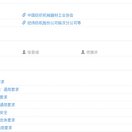
中国纺织机械器材工业协会
经纬纺机股份公司榆次分公司等
徐景禄
师雅并
要求
部分：通用要求
全要求
分：通用要求
用安全
分：总体要求
:通用要求