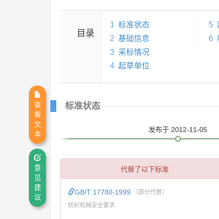
1
标准状态
5
目录
2
基础信息
6
3
采标情况
4
起草单位
查
标准状态
看
文
发布
于 2012-11-05
本
意
代替了以下标准
见
建
GB/T 17780-1999
（部分代替）
议
纺织机械安全要求