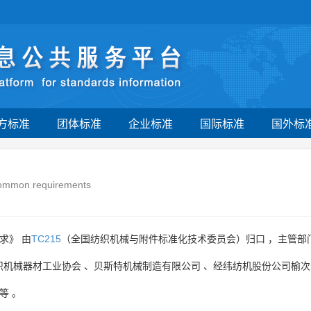
方标准
团体标准
企业标准
国际标准
国外标
 Common requirements
求》 由
TC215
（全国纺织机械与附件标准化技术委员会）归口 ，主管部
织机械器材工业协会
、
贝斯特机械制造有限公司
、
经纬纺机股份公司榆次
等
。