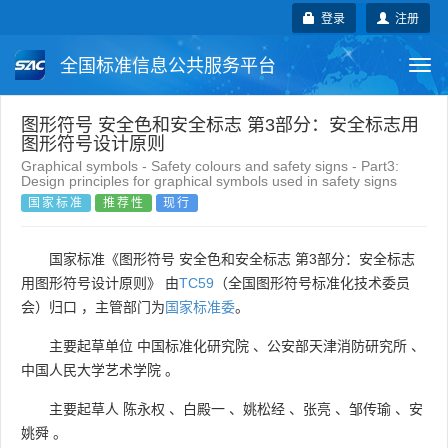
登录
注册
全国标准信息公共服务平台
Togg
navi
国家标准
行业标准
地方标准
图形符号 安全色和安全标志 第3部分：安全标志用
图形符号设计原则
Graphical symbols - Safety colours and safety signs - Part3:
团体标准
企业标准
国际标准
Design principles for graphical symbols used in safety signs
国家标准
推荐性
现行
国外标准
技术委员会
国家标准《图形符号 安全色和安全标志 第3部分：安全标志
用图形符号设计原则》 由
TC59
（全国图形符号标准化技术委员
会）归口 ，主管部门为
国家标准委
。
主要起草单位
中国标准化研究院
、
公安部天津消防研究所
、
中国人民大学艺术学院
。
主要起草人
陈永权
、
白殿一
、
姚松经
、
张亮
、
邹传瑜
、
安
姚舜
。