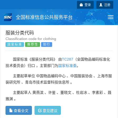
登录
注册
全国标准信息公共服务平台
Togg
navi
国家标准
行业标准
地方标准
服装分类代码
Classification code for clothing
国家标准
推荐性
现行
团体标准
企业标准
国际标准
国外标准
技术委员会
国家标准《服装分类代码》 由
TC287
（全国物品编码标准化
技术委员会）归口 ，主管部门为
国家标准委
。
主要起草单位
中国物品编码中心
、
中国服装协会
、
上海市服
装研究所
、
青岛市技术监督科技信息所
。
主要起草人
黄燕滨
、
许鉴
、
董晓文
、
杜岩冰
、
李素彩
、
聂
雅渊
。
查看全文
意见建议