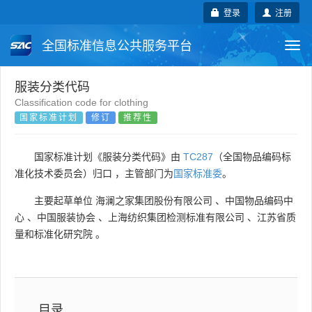
登录
注册
全国标准信息公共服务平台
Togg
navi
国家标准
行业标准
地方标准
服装分类代码
Classification code for clothing
国家标准计划
修订
推荐性
团体标准
企业标准
国际标准
国外标准
技术委员会
国家标准计划《服装分类代码》由
TC287
（全国物品编码标
准化技术委员会）归口 ，主管部门为
国家标准委
。
主要起草单位
海澜之家集团股份有限公司
、
中国物品编码中
心
、
中国服装协会
、
上海纺织集团检测标准有限公司
、
江苏省质
量和标准化研究院
。
目录