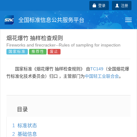
登录
注册
全国标准信息公共服务平台
Togg
navi
国家标准
行业标准
地方标准
烟花爆竹 抽样检查规则
Fireworks and firecracker--Rules of sampling for inspection
国家标准
推荐性
废止
团体标准
企业标准
国际标准
国外标准
技术委员会
国家标准《烟花爆竹 抽样检查规则》 由
TC149
（全国烟花爆
竹标准化技术委员会）归口 ，主管部门为
中国轻工业联合会
。
目录
1
标准状态
2
基础信息