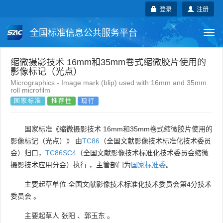
登录
注册
全国标准信息公共服务平台
Togg
navi
国家标准
行业标准
地方标准
缩微摄影技术 16mm和35mm卷式缩微胶片使用的
影像标记（光点）
Micrographics - Image mark (blip) used with 16mm and 35mm
团体标准
企业标准
国际标准
roll microfilm
国家标准
推荐性
现行
国外标准
技术委员会
国家标准《缩微摄影技术 16mm和35mm卷式缩微胶片使用的
影像标记（光点）》 由
TC86
（全国文献影像技术标准化技术委员
会）归口，
TC86SC4
（全国文献影像技术标准化技术委员会缩微
摄影技术应用分会）执行 ，主管部门为
国家标准委
。
主要起草单位
全国文献影像技术标准化技术委员会第4分技术
委员会
。
主要起草人
张阳
、
郭玉东
。