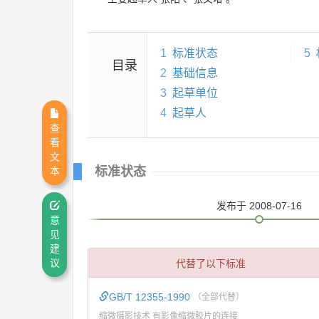
1
标准状态
5
目录
2
基础信息
3
起草单位
4
起草人
查
看
文
标准状态
本
发布
于 2008-07-16
意
见
建
代替了以下标准
议
GB/T 12355-1990
（全部代替）
缩微摄影技术 有影像缩微胶片的连接