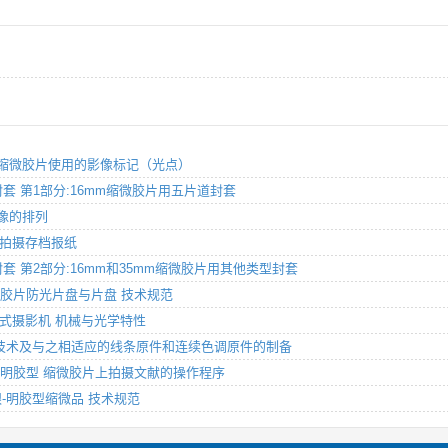
mm卷式缩微胶片使用的影像标记（光点）
尺寸封套 第1部分:16mm缩微胶片用五片道封套
 影像的排列
片上拍摄存档报纸
6尺寸封套 第2部分:16mm和35mm缩微胶片用其他类型封套
m 缩微胶片防光片盘与片盘 技术规范
片轮转式摄影机 机械与光学特性
片 曝光技术及与之相适应的线条原件和连续色调原件的制备
5mm银-明胶型 缩微胶片上拍摄文献的操作程序
白银-明胶型缩微品 技术规范