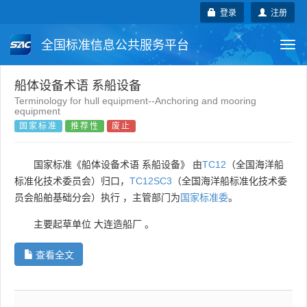
登录
注册
全国标准信息公共服务平台
Togg
navi
国家标准
行业标准
地方标准
船体设备术语 系船设备
Terminology for hull equipment--Anchoring and mooring
equipment
团体标准
企业标准
国际标准
国家标准
推荐性
废止
国外标准
技术委员会
国家标准《船体设备术语 系船设备》 由
TC12
（全国海洋船
标准化技术委员会）归口，
TC12SC3
（全国海洋船标准化技术委
员会船舶基础分会）执行 ，主管部门为
国家标准委
。
主要起草单位
大连造船厂
。
查看全文