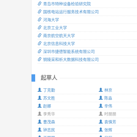
青岛市特种设备检验研究院
国核电站运行服务技术有限公司
河海大学
北京工业大学
南京航空航天大学
北京信息科技大学
深圳市捷德智能系统有限公司
铜陵采和析大数据科技有限公司
起草人
丁克勤
林京
苏文胜
陈淼
赵娜
辛伟
李秀华
时朋朋
曹茂森
袁慎芳
钟志民
张辉