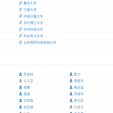
重庆大学
宁夏大学
中国计量大学
华东理工大学
华中科技大学
华北电力大学
北京物声科技有限公司
苏本跃
陈力
孔凡富
伊廷华
李娜
杨正益
周成
刘增华
许凤旌
贾九红
张志斌
刘喜军