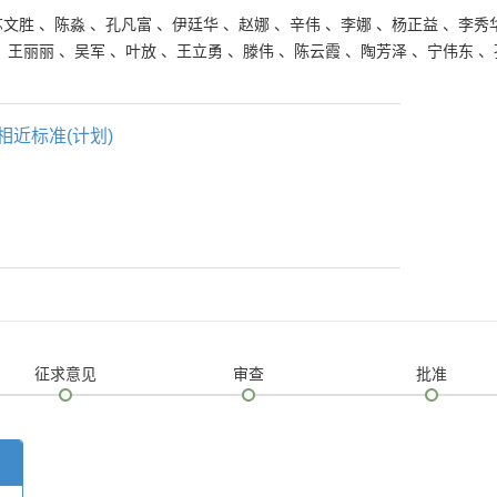
苏文胜
、
陈淼
、
孔凡富
、
伊廷华
、
赵娜
、
辛伟
、
李娜
、
杨正益
、
李秀
、
王丽丽
、
吴军
、
叶放
、
王立勇
、
滕伟
、
陈云霞
、
陶芳泽
、
宁伟东
、
相近标准(计划)
征求意见
审查
批准