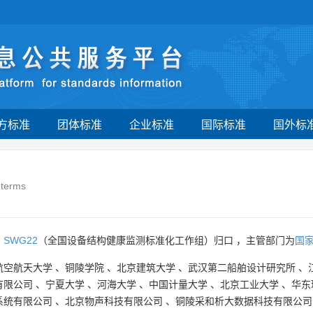
方标准
团体标准
企业标准
国际标准
国外标
 terms
由
SWG22
（全国设备结构健康监测标准化工作组）归口 ，主管部门为
国
航空航天大学
、
铜陵学院
、
北京建筑大学
、
武汉第二船舶设计研究所
、
有限公司
、
宁夏大学
、
河海大学
、
中国计量大学
、
北京工业大学
、
华东
系统有限公司
、
北京物声科技有限公司
、
铜陵采和析大数据科技有限公司