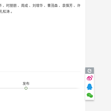
华
、
时朋朋
、
周成
、
刘增华
、
曹茂森
、
袁慎芳
、
许
孔松涛
。
发布