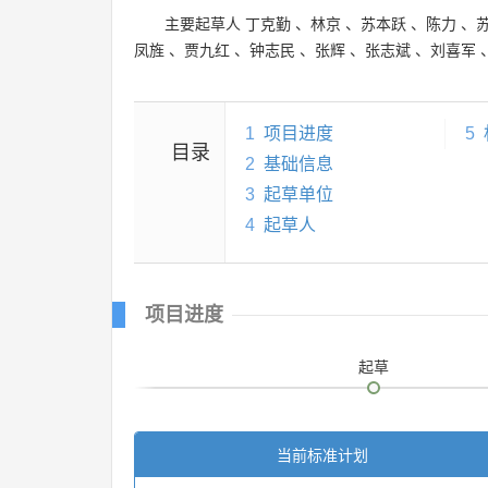
主要起草人
丁克勤
、
林京
、
苏本跃
、
陈力
、
凤旌
、
贾九红
、
钟志民
、
张辉
、
张志斌
、
刘喜军
1
项目进度
5
目录
2
基础信息
3
起草单位
4
起草人
项目进度
起草
当前标准计划