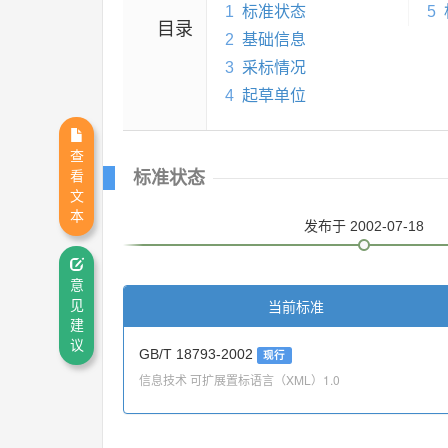
1
标准状态
5
目录
2
基础信息
3
采标情况
4
起草单位
查
标准状态
看
文
本
发布
于 2002-07-18
意
当前标准
见
建
议
GB/T 18793-2002
现行
信息技术 可扩展置标语言（XML）1.0