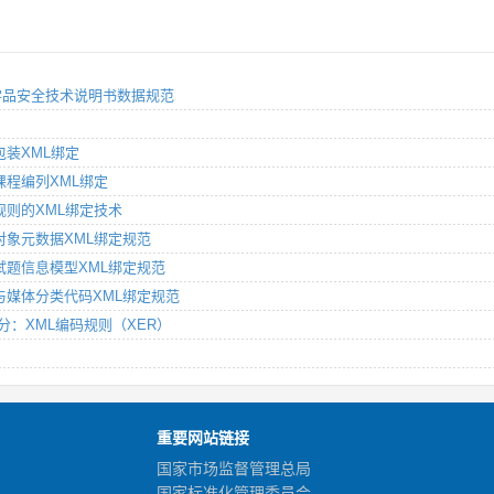
的化学品安全技术说明书数据规范
容包装XML绑定
单课程编列XML绑定
基于规则的XML绑定技术
学习对象元数据XML绑定规范
测试试题信息模型XML绑定规范
平台与媒体分类代码XML绑定规范
第4部分：XML编码规则（XER）
重要网站链接
国家市场监督管理总局
国家标准化管理委员会