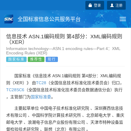
登录
注册
全国标准信息公共服务平台
Togg
navi
国家标准
行业标准
地方标准
信息技术 ASN.1编码规则 第4部分：XML编码规则
（XER）
Information technology—ASN.1 encoding rules—Part 4：XML
团体标准
企业标准
国际标准
Encoding Rules (XER)
国家标准
推荐性
现行
国外标准
技术委员会
国家标准《信息技术 ASN.1编码规则 第4部分：XML编码规
则（XER）》 由
TC28
（全国信息技术标准化技术委员会）归口，
TC28SC6
（全国信息技术标准化技术委员会数据通信分会）执行
，主管部门为
国家标准委
。
主要起草单位
中国电子技术标准化研究院
、
深圳赛西信息技
术有限公司
、
中国科学院计算技术研究所
、
北京邮电大学
、
重庆
邮电大学
、
浪潮电子信息产业股份有限公司
、
天津市特种设备监
督检验技术研究院
、
联想（北京）有限公司
。