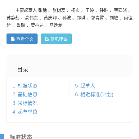
主要起草人
张弛
、
张树蕊
、
杨宏
、
王婷
、
孙胜
、
蔡廷晓
、
苏静茹
、
高伟东
、
黄庆卿
、
孙波
、
郭琪
、
郭青霄
、
刘敏
、
尚佳
哲
、
鲁璐
、
贺柏达
、
马逸龙
。
查看全文
意见建议
目录
1
标准状态
5
起草人
2
基础信息
6
相近标准(计划)
3
采标情况
4
起草单位
标准状态