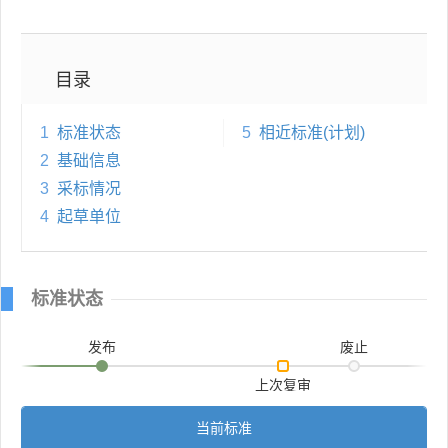
目录
1
标准状态
5
相近标准(计划)
2
基础信息
3
采标情况
4
起草单位
标准状态
发布
废止
上次复审
当前标准