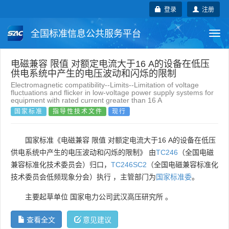
登录
注册
全国标准信息公共服务平台
Togg
navi
国家标准
行业标准
地方标准
电磁兼容 限值 对额定电流大于16 A的设备在低压
供电系统中产生的电压波动和闪烁的限制
Electromagnetic compatibility--Limits--Limitation of voltage
团体标准
企业标准
国际标准
fluctuations and flicker in low-voltage power supply systems for
equipment with rated current greater than 16 A
国家标准
指导性技术文件
现行
国外标准
技术委员会
国家标准《电磁兼容 限值 对额定电流大于16 A的设备在低压
供电系统中产生的电压波动和闪烁的限制》 由
TC246
（全国电磁
兼容标准化技术委员会）归口，
TC246SC2
（全国电磁兼容标准化
技术委员会低频现象分会）执行 ，主管部门为
国家标准委
。
主要起草单位
国家电力公司武汉高压研究所
。
查看全文
意见建议