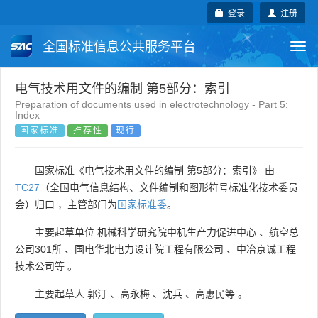
登录
注册
全国标准信息公共服务平台
Togg
navi
国家标准
行业标准
地方标准
电气技术用文件的编制 第5部分：索引
Preparation of documents used in electrotechnology - Part 5:
Index
团体标准
企业标准
国际标准
国家标准
推荐性
现行
国外标准
技术委员会
国家标准《电气技术用文件的编制 第5部分：索引》 由
TC27
（全国电气信息结构、文件编制和图形符号标准化技术委员
会）归口 ，主管部门为
国家标准委
。
主要起草单位
机械科学研究院中机生产力促进中心
、
航空总
公司301所
、
国电华北电力设计院工程有限公司
、
中冶京诚工程
技术公司等
。
主要起草人
郭汀
、
高永梅
、
沈兵
、
高惠民等
。