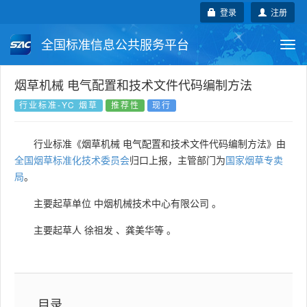
登录
注册
全国标准信息公共服务平台
Togg
navi
国家标准
行业标准
地方标准
烟草机械 电气配置和技术文件代码编制方法
行业标准-YC 烟草
推荐性
现行
团体标准
企业标准
国际标准
行业标准《烟草机械 电气配置和技术文件代码编制方法》由
国外标准
技术委员会
全国烟草标准化技术委员会
归口上报，主管部门为
国家烟草专卖
局
。
主要起草单位
中烟机械技术中心有限公司
。
主要起草人
徐祖发
、
龚美华等
。
目录