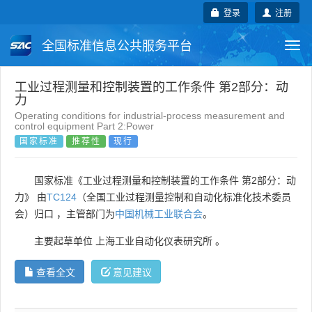
登录
注册
全国标准信息公共服务平台
Togg
navi
国家标准
行业标准
地方标准
工业过程测量和控制装置的工作条件 第2部分：动
力
Operating conditions for industrial-process measurement and
团体标准
企业标准
国际标准
control equipment Part 2:Power
国家标准
推荐性
现行
国外标准
技术委员会
国家标准《工业过程测量和控制装置的工作条件 第2部分：动
力》 由
TC124
（全国工业过程测量控制和自动化标准化技术委员
会）归口 ，主管部门为
中国机械工业联合会
。
主要起草单位
上海工业自动化仪表研究所
。
查看全文
意见建议