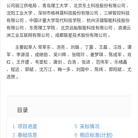
公司丽江供电局
、
青岛理工大学
、
北京东土科技股份有限公司
、
沈阳工业大学
、
深圳市格林晟科技股份有限公司
、
三峡智控科技
有限公司
、
中国计量大学现代科技学院
、
杭州沃镭智能科技股份
有限公司
、
东莞理工学院
、
北京远舢智能科技有限公司
、
浪潮云
洲工业互联网有限公司
、
成都联星技术股份有限公司
。
主要起草人
常莘东
、
汤亮
、
刘璐
、
丁露
、
王磊
、
汪烁
、
谭
军
、
李源湿
、
成继勋
、
吴川辉
、
张晓玲
、
姜梦琪
、
陈成军
、
肖
红
、
王开建
、
韦堂松
、
唐剑
、
白浩
、
张进
、
范伟军
、
乐绪鑫
、
程远
、
郭斌
、
沈万江
、
梅一多
、
刘国中
、
陈炜
、
郭阳斌
、
尤
选贺
。
目录
1
项目进度
5
采标情况
2
基础信息
6
相近标准(计划)