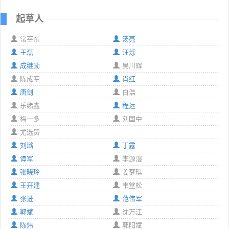
起草人
常莘东
汤亮
王磊
汪烁
成继勋
吴川辉
陈成军
肖红
唐剑
白浩
乐绪鑫
程远
梅一多
刘国中
尤选贺
刘璐
丁露
谭军
李源湿
张晓玲
姜梦琪
王开建
韦堂松
张进
范伟军
郭斌
沈万江
陈炜
郭阳斌