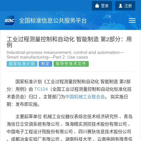
登录
注册
全国标准信息公共服务平台
Togg
navi
国家标准
行业标准
地方标准
工业过程测量控制和自动化 智能制造 第2部分：用
例
Industrial-process measurement, control and automation—
团体标准
企业标准
国际标准
Smart manufacturing—Part 2: Use cases
国家标准计划
制定
指导性技术文件
国外标准
技术委员会
国家标准计划《工业过程测量控制和自动化 智能制造 第2部
分：用例》由
TC124
（全国工业过程测量控制和自动化标准化技
术委员会）归口 ，主管部门为
中国机械工业联合会
。 拟实施日
期：发布即实施。
主要起草单位
机械工业仪器仪表综合技术经济研究所
、
青岛
海信日立空调系统有限公司
、
珠海精实测控技术股份有限公司
、
中国电子工程设计院股份有限公司
、
四川赛狄信息技术股份公司
、
成都冶金实验厂有限公司
、
湖南科技大学
、
云南电网有限责任