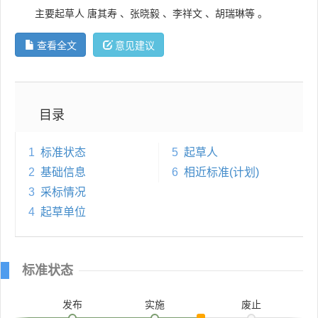
主要起草人
唐其寿
、
张晓毅
、
李祥文
、
胡瑞琳等
。
查看全文
意见建议
目录
1
标准状态
5
起草人
2
基础信息
6
相近标准(计划)
3
采标情况
4
起草单位
标准状态
发布
实施
废止