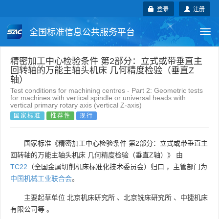
登录
注册
全国标准信息公共服务平台
Togg
navi
国家标准
行业标准
地方标准
精密加工中心检验条件 第2部分：立式或带垂直主
回转轴的万能主轴头机床 几何精度检验（垂直Z
轴）
团体标准
企业标准
国际标准
Test conditions for machining centres - Part 2: Geometric tests
for machines with vertical spindle or universal heads with
vertical primary rotary axis (vertical Z-axis)
国外标准
技术委员会
国家标准
推荐性
现行
国家标准《精密加工中心检验条件 第2部分：立式或带垂直主
回转轴的万能主轴头机床 几何精度检验（垂直Z轴）》 由
TC22
（全国金属切削机床标准化技术委员会）归口 ，主管部门为
中国机械工业联合会
。
主要起草单位
北京机床研究所
、
北京铣床研究所
、
中捷机床
有限公司等
。