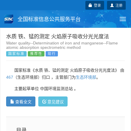
登录
注册
全国标准信息公共服务平台
Togg
navi
国家标准
行业标准
地方标准
水质 铁、锰的测定 火焰原子吸收分光光度法
Water quality--Determination of iron and manganese--Flame
atomic absorption spectrometric method
团体标准
企业标准
国际标准
国家标准
推荐性
现行
国外标准
技术委员会
国家标准《水质 铁、锰的测定 火焰原子吸收分光光度法》 由
467
（生态环境部）归口 ，主管部门为
生态环境部
。
主要起草单位
中国环境监测总站
。
查看全文
意见建议
目录