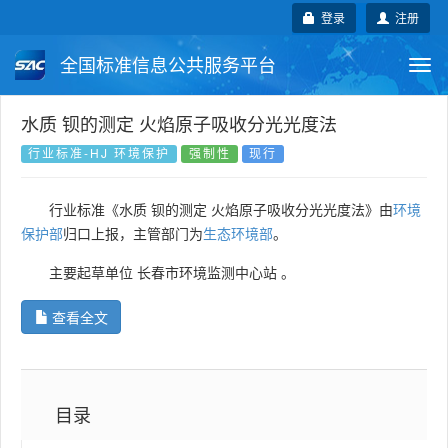
登录
注册
全国标准信息公共服务平台
Togg
navi
国家标准
行业标准
地方标准
水质 钡的测定 火焰原子吸收分光光度法
行业标准-HJ 环境保护
强制性
现行
团体标准
企业标准
国际标准
行业标准《水质 钡的测定 火焰原子吸收分光光度法》由
环境
国外标准
技术委员会
保护部
归口上报，主管部门为
生态环境部
。
主要起草单位
长春市环境监测中心站
。
查看全文
目录