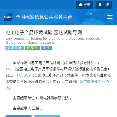
登录
注册
全国标准信息公共服务平台
Togg
navi
国家标准
行业标准
地方标准
电工电子产品环境试验 湿热试验导则
Environmental Testing for electric and electronic products --
Guidance for damp heat tests
团体标准
企业标准
国际标准
国家标准
推荐性
现行
国外标准
技术委员会
国家标准《电工电子产品环境试验 湿热试验导则》 由
TC8
（全国电工电子产品环境条件与环境试验标准化技术委员会）
归口，
TC8SC2
（全国电工电子产品环境条件与环境试验标准化技
术委员会气候环境试验分会）执行 ，主管部门为
中国电器工业协
会
。
主要起草单位
广州电器科学研究院
。
主要起草人
王俊
。