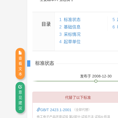
1
标准状态
5
目录
2
基础信息
6
3
采标情况
4
起草单位
查
标准状态
看
文
本
发布
于 2008-12-30
意
代替了以下标准
见
建
议
GB/T 2423.1-2001
（全部代替）
电工电子产品环境试验 第2部分:试验方法 试验A:低温