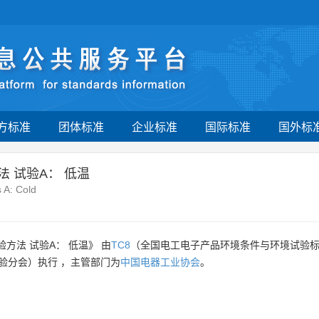
方标准
团体标准
企业标准
国际标准
国外标
 试验A： 低温
s A: Cold
方法 试验A： 低温》 由
TC8
（全国电工电子产品环境条件与环境试验
验分会）执行 ，主管部门为
中国电器工业协会
。