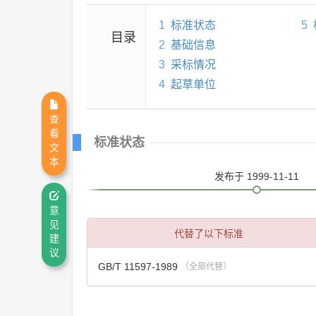
1
标准状态
5
目录
2
基础信息
3
采标情况
4
起草单位
查
看
标准状态
文
本
发布
于 1999-11-11
意
见
代替了以下标准
建
议
GB/T 11597-1989
（全部代替）