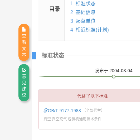
1
标准状态
目录
2
基础信息
3
起草单位
4
相近标准(计划)
查
看
文
本
标准状态
发布
于 2004-03-04
意
见
建
代替了以下标准
议
GB/T 9177-1988
（全部代替）
真空 真空充气 包装机通用技术条件