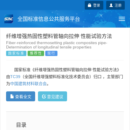
登录
注册
全国标准信息公共服务平台
Togg
navi
国家标准
行业标准
地方标准
纤维增强热固性塑料管轴向拉伸 性能试验方法
Fiber-reinforced thermosetting plastic composites pipe-
Determination of longitudinal tensile properties
团体标准
企业标准
国际标准
国家标准
推荐性
现行
国外标准
技术委员会
国家标准《纤维增强热固性塑料管轴向拉伸 性能试验方法》
由
TC39
（全国纤维增强塑料标准化技术委员会）归口 ，主管部门
为
中国建筑材料联合会
。
查看全文
意见建议
目录