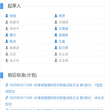
起草人
张旭
杨萍
朱黎杰
洪城明
钟虎平
王艳丽
雷玲
宣维栋
陈卓
王磊
崔峰波
彭兴财
王亚
张立财
张文玲
吉玉峰
相近标准(计划)
20255633-T-609 纤维增强塑料剪切性能试验方法 第1部分：T型层
间剪切
20255628-T-609 纤维增强塑料剪切性能试验方法 第2部分：冲压式
剪切