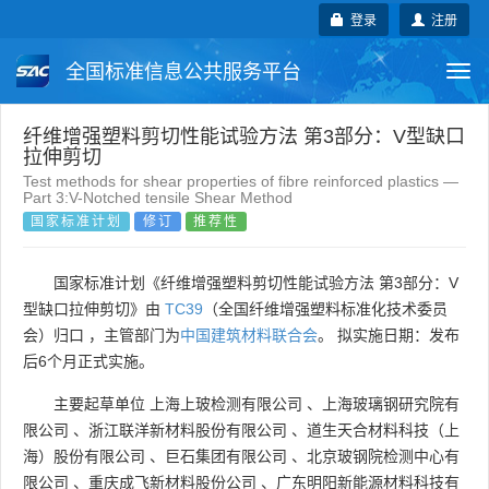
登录
注册
全国标准信息公共服务平台
Togg
navi
国家标准
行业标准
地方标准
纤维增强塑料剪切性能试验方法 第3部分：V型缺口
拉伸剪切
Test methods for shear properties of fibre reinforced plastics —
团体标准
企业标准
国际标准
Part 3:V-Notched tensile Shear Method
国家标准计划
修订
推荐性
国外标准
技术委员会
国家标准计划《纤维增强塑料剪切性能试验方法 第3部分：V
型缺口拉伸剪切》由
TC39
（全国纤维增强塑料标准化技术委员
会）归口 ，主管部门为
中国建筑材料联合会
。 拟实施日期：发布
后6个月正式实施。
主要起草单位
上海上玻检测有限公司
、
上海玻璃钢研究院有
限公司
、
浙江联洋新材料股份有限公司
、
道生天合材料科技（上
海）股份有限公司
、
巨石集团有限公司
、
北京玻钢院检测中心有
限公司
、
重庆成飞新材料股份公司
、
广东明阳新能源材料科技有