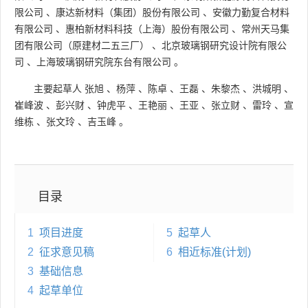
限公司
、
康达新材料（集团）股份有限公司
、
安徽力勤复合材料
有限公司
、
惠柏新材料科技（上海）股份有限公司
、
常州天马集
团有限公司（原建材二五三厂）
、
北京玻璃钢研究设计院有限公
司
、
上海玻璃钢研究院东台有限公司
。
主要起草人
张旭
、
杨萍
、
陈卓
、
王磊
、
朱黎杰
、
洪城明
、
崔峰波
、
彭兴财
、
钟虎平
、
王艳丽
、
王亚
、
张立财
、
雷玲
、
宣
维栋
、
张文玲
、
吉玉峰
。
目录
1
项目进度
5
起草人
2
征求意见稿
6
相近标准(计划)
3
基础信息
4
起草单位