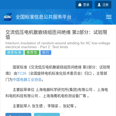
登录
注册
全国标准信息公共服务平台
Togg
navi
国家标准
行业标准
地方标准
交流低压电机散嵌绕组匝间绝缘 第2部分：试验限
值
Interturn insulation of random-wound winding for AC low-voltage
团体标准
企业标准
国际标准
electrical machines - Part 2: Test limits
国家标准
推荐性
现行
国外标准
技术委员会
国家标准《交流低压电机散嵌绕组匝间绝缘 第2部分：试验限
值》 由
TC26
（全国旋转电机标准化技术委员会）归口 ，主管部
门为
中国电器工业协会
。
主要起草单位
上海电器科学研究所(集团)有限公司
、
上海电
科电机科技有限公司
、
上海海鹰机电检测设备厂等
。
主要起草人
张生德
、
李锦梁
、
张妃等
。