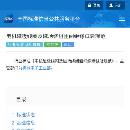
登录
注册
全国标准信息公共服务平台
Togg
navi
国家标准
行业标准
地方标准
电机磁极线圈及磁场绕组匝间绝缘试验规范
行业标准-JB 机械
推荐性
废止
团体标准
企业标准
国际标准
行业标准《电机磁极线圈及磁场绕组匝间绝缘试验规范》，主
国外标准
技术委员会
管部门为
机械电子工业部
。
目录
1
标准状态
2
基础信息