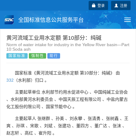
登录
注册
全国标准信息公共服务平台
Togg
navi
国家标准
行业标准
地方标准
黄河流域工业用水定额 第10部分：纯碱
Norm of water intake for industry in the Yellow River basin—Part
10:Soda ash
团体标准
企业标准
国际标准
国家标准
强制性
现行
国外标准
技术委员会
国家标准《黄河流域工业用水定额 第10部分：纯碱》 由
332
（水利部）归口 。
主要起草单位
水利部节约用水促进中心
、
中国纯碱工业协会
、
水利部黄河水利委员会
、
中国天辰工程有限公司
、
中盐内蒙古
化工股份的限公司
、
国家节能中心
。
主要起草人
张继群
、
孙美
、
刘永攀
、
张清勇
、
张树鑫
、
王
爽
、
孙琪
、
宋歌
、
刘斌
、
张建功
、
董四方
、
董广达
、
张沫
、
赵志轩
、
高红
、
崔升阳
。