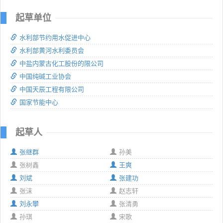
起草单位
水利部节约用水促进中心
水利部黄河水利委员会
中盐内蒙古化工股份的限公司
中国纯碱工业协会
中国天辰工程有限公司
国家节能中心
起草人
张继群
孙美
张树鑫
王爽
刘斌
张建功
张沫
赵志轩
刘永攀
张清勇
孙琪
宋歌