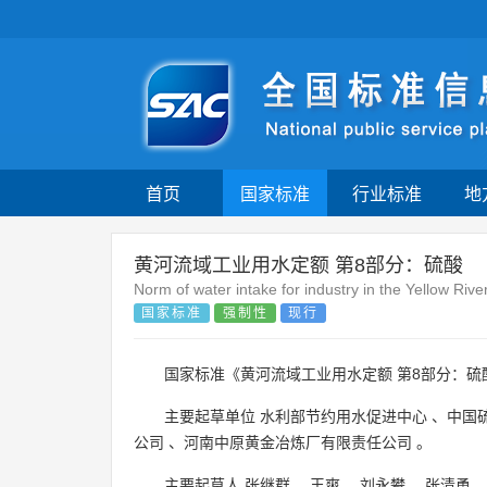
首页
国家标准
行业标准
地
黄河流域工业用水定额 第8部分：硫酸
Norm of water intake for industry in the Yellow Rive
国家标准
强制性
现行
国家标准《黄河流域工业用水定额 第8部分：硫
主要起草单位
水利部节约用水促进中心
、
中国
公司
、
河南中原黄金冶炼厂有限责任公司
。
主要起草人
张继群
、
王爽
、
刘永攀
、
张清勇