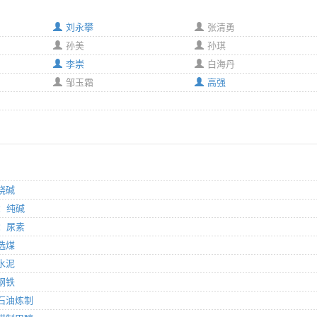
刘永攀
张清勇
孙美
孙琪
李崇
白海丹
邹玉霜
高强
：烧碱
分：纯碱
分：尿素
：选煤
：水泥
：钢铁
：石油炼制