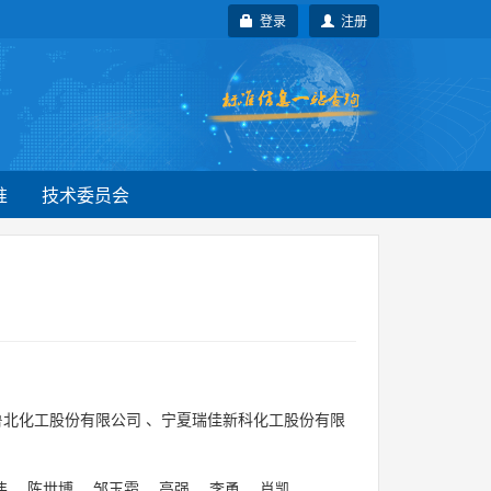
登录
注册
准
技术委员会
鲁北化工股份有限公司
、
宁夏瑞佳新科化工股份有限
伟
、
陈世博
、
邹玉霜
、
高强
、
李勇
、
肖凯
。