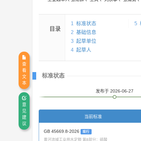
1
标准状态
5
目录
2
基础信息
3
起草单位
4
起草人
查
看
标准状态
文
本
发布
于 2026-06-27
意
见
当前标准
建
议
GB 45669.8-2026
现行
黄河流域工业用水定额 第8部分：硫酸