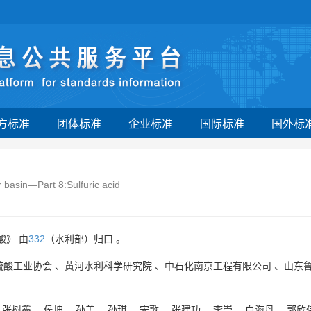
方标准
团体标准
企业标准
国际标准
国外标
r basin—Part 8:Sulfuric acid
酸》 由
332
（水利部）归口 。
硫酸工业协会
、
黄河水利科学研究院
、
中石化南京工程有限公司
、
山东
、
张树鑫
、
侯坤
、
孙美
、
孙琪
、
宋歌
、
张建功
、
李崇
、
白海丹
、
郭欣