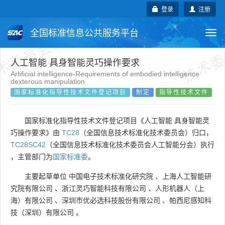
术委员会自行登记项目
技术委
登录
注册
全国标准信息公共服务平台
Togg
navi
国家标准
行业标准
地方标准
人工智能 具身智能灵巧操作要求
Artificial intelligence-Requirements of embodied intelligence
dexterous manipulation
团体标准
企业标准
国际标准
国家标准化指导性技术文件登记项目
制定
指导性技术文件
国外标准
技术委员会
国家标准化指导性技术文件登记项目《人工智能 具身智能灵
巧操作要求》由
TC28
（全国信息技术标准化技术委员会）归口，
TC28SC42
（全国信息技术标准化技术委员会人工智能分会）执行
，主管部门为
国家标准委
。
主要起草单位
中国电子技术标准化研究院
、
上海人工智能研
究院有限公司
、
浙江灵巧智能科技有限公司
、
人形机器人（上
海）有限公司
、
深圳市优必选科技股份有限公司
、
帕西尼感知科
技（深圳）有限公司
。