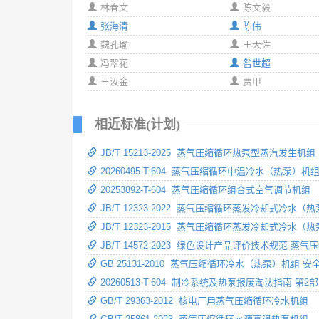
林春文
陈文毅
张海清
陈伟
魏孔瑜
王天佐
冯翠花
昝世超
王汝金
贾甲
相近标准(计划)
JB/T 15213-2025 蒸气压缩循环热泵型蒸汽发生机组
20260495-T-604 蒸气压缩循环中温冷水（热泵）机
20253892-T-604 蒸气压缩循环组合式空气调节机组
JB/T 12323-2022 蒸气压缩循环蒸发冷却式冷水（
JB/T 12323-2015 蒸气压缩循环蒸发冷却式冷水（
JB/T 14572-2023 绿色设计产品评价技术规范
GB 25131-2010 蒸气压缩循环冷水（热泵）机组 安
20260513-T-604 制冷系统及热泵报废淘汰指南
GB/T 29363-2012 核电厂用蒸气压缩循环冷水机组