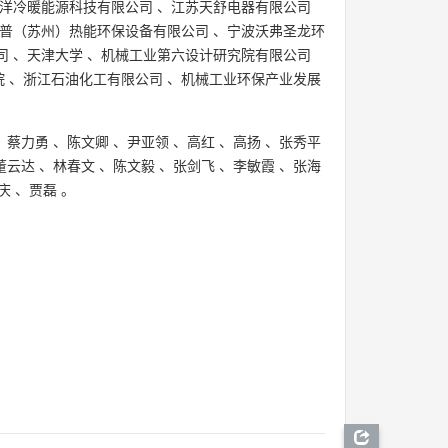
洋冷暖能源科技有限公司
、
江苏天舒电器有限公司
普（苏州）热能环保设备有限公司
、
宁波沃弗圣龙环
司
、
天津大学
、
机械工业第六设计研究院有限公司
院
、
浙江石油化工有限公司
、
机械工业环保产业发展
、
蔡力勇
、
陈文卿
、
尹亚领
、
高红
、
高扬
、
张秀平
董云达
、
林春文
、
陈文毅
、
张剑飞
、
李敏霞
、
张海
庆
、
贾磊
。