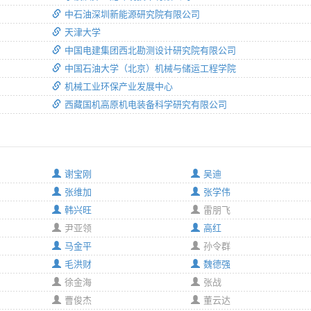
中石油深圳新能源研究院有限公司
天津大学
中国电建集团西北勘测设计研究院有限公司
中国石油大学（北京）机械与储运工程学院
机械工业环保产业发展中心
西藏国机高原机电装备科学研究有限公司
谢宝刚
吴迪
张维加
张学伟
韩兴旺
雷朋飞
尹亚领
高红
马金平
孙令群
毛洪财
魏德强
徐金海
张战
曹俊杰
董云达