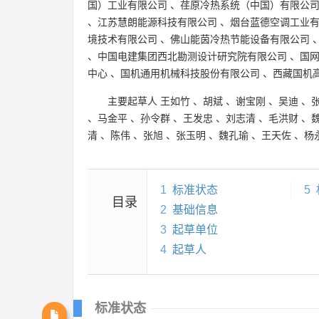
国）工业有限公司
、
荏原冷热系统（中国）有限公
、
江苏慧朗能源科技有限公司
、
烟台蓝德空调工业
境技术有限公司
、
佛山能茵冷热节能设备有限公司
、
中国电建集团西北勘测设计研究院有限公司
、
国
中心
、
国机通用机械科技股份有限公司
、
西藏国机
主要起草人
王如竹
、
胡斌
、
谢宝刚
、
吴迪
、
、
马金平
、
孙令群
、
王发忠
、
刘志清
、
毛洪财
、
清
、
陈伟
、
张旭
、
张玉明
、
魏孔瑜
、
王天佐
、
杨
1
标准状态
5
目录
2
基础信息
3
起草单位
4
起草人
标准状态