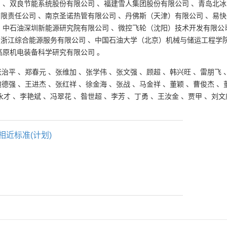
司
、
双良节能系统股份有限公司
、
福建雪人集团股份有限公司
、
青岛北冰
有限责任公司
、
南京圣诺热管有限公司
、
丹佛斯（天津）有限公司
、
易快
、
中石油深圳新能源研究院有限公司
、
微控飞轮（沈阳）技术开发有限公
网浙江综合能源服务有限公司
、
中国石油大学（北京）机械与储运工程学
高原机电装备科学研究有限公司
。
张治平
、
郑春元
、
张维加
、
张学伟
、
张文强
、
顾超
、
韩兴旺
、
雷朋飞
魏德强
、
王进杰
、
张红祥
、
徐金海
、
张战
、
马金祥
、
董颖
、
曹俊杰
、
永才
、
李艳斌
、
冯翠花
、
昝世超
、
李芳
、
丁勇
、
王汝金
、
贾甲
、
刘文
相近标准(计划)