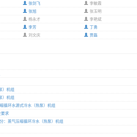
张剑飞
李敏霞
张旭
张玉明
杨永才
李艳斌
李芳
丁勇
刘文庆
贾磊
组
热泵）机组
热泵）机组
 蒸气压缩循环水源式冷水（热泵）机组
全要求
 第2部分：蒸气压缩循环冷水（热泵）机组