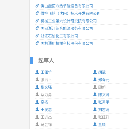
佛山能茵冷热节能设备有限公司
微控飞轮（沈阳）技术开发有限公司
机械工业第六设计研究院有限公司
国网浙江综合能源服务有限公司
浙江石油化工有限公司
国机通用机械科技股份有限公司
起草人
王如竹
胡斌
张治平
郑春元
张文强
顾超
蔡力勇
陈文卿
高扬
张秀平
王发忠
刘志清
王进杰
张红祥
马金祥
董颖