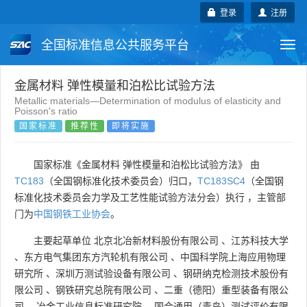
登录
注册
全国标准信息公共服务平台
Togg
navi
国家标准
行业标准
地方标准
金属材料 弹性模量和泊松比试验方法
Metallic materials—Determination of modulus of elasticity and
Poisson's ratio
团体标准
企业标准
国际标准
国家标准
推荐性
即将实施
国外标准
技术委员会
国家标准《金属材料 弹性模量和泊松比试验方法》 由
TC183
（全国钢标准化技术委员会）归口，
TC183SC4
（全国钢
标准化技术委员会力学及工艺性能试验方法分会）执行 ，主管部
门为
中国钢铁工业协会
。
主要起草单位
北京北冶新材料股份有限公司
、
江苏科技大学
、
东方电气集团东方汽轮机有限公司
、
中国科学院上海应用物理
研究所
、
深圳万测试验设备有限公司
、
钢研纳克检测技术股份有
限公司
、
钢铁研究总院有限公司
、
二重（德阳）重型装备有限公
司
、
冶金工业信息标准研究院
、
国合通用（青岛）测试评价有限