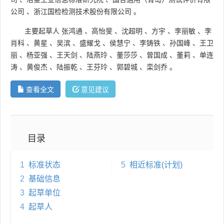
公司
、
浙江国检检测技术股份有限公司
。
主要起草人
张鸿通
、
高怡斐
、
沈超明
、
方宇
、
李丽敏
、
李
肖科
、
黄星
、
吴滨
、
盛耀戈
、
侯慧宁
、
李铸铁
、
孙国峰
、
王卫
丽
、
杨亚强
、
王天剑
、
陆燕玲
、
董莎莎
、
曾国成
、
董莉
、
单连
涛
、
黄俊杰
、
陆振乾
、
王芬玲
、
郭碧城
、
栾剑乔
。
查看全文
意见建议
目录
1
标准状态
5
相近标准(计划)
2
基础信息
3
起草单位
4
起草人