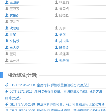
王卫丽
杨亚强
董莎莎
曾国成
黄俊杰
陆振乾
栾剑乔
沈超明
方宇
黄星
吴滨
李铸铁
孙国峰
王天剑
陆燕玲
董莉
单连涛
王芬玲
郭碧城
相近标准(计划)
GB/T 22315-2008 金属材料 弹性模量和泊松比试验方法
JC/T 2172-2013 精细陶瓷弹性模量、剪切模量和泊松比试验方法—
脉冲激励法
GB/T 37780-2019 玻璃材料弹性模量、剪切模量和泊松比试验方法
GB/T 45598-2025 精细陶瓷 高温弹性模量、剪切模量和泊松比试验