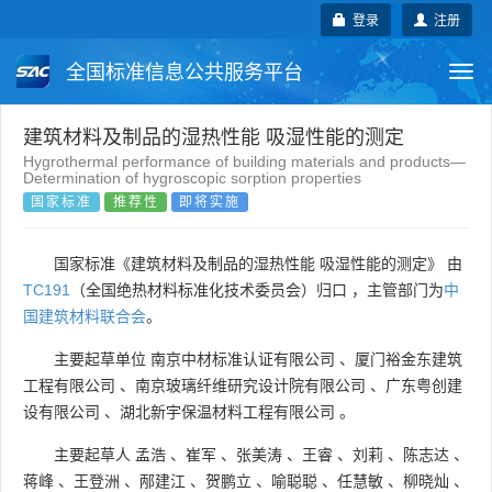
登录
注册
全国标准信息公共服务平台
Togg
navi
国家标准
行业标准
地方标准
建筑材料及制品的湿热性能 吸湿性能的测定
Hygrothermal performance of building materials and products—
Determination of hygroscopic sorption properties
团体标准
企业标准
国际标准
国家标准
推荐性
即将实施
国外标准
技术委员会
国家标准《建筑材料及制品的湿热性能 吸湿性能的测定》 由
TC191
（全国绝热材料标准化技术委员会）归口 ，主管部门为
中
国建筑材料联合会
。
主要起草单位
南京中材标准认证有限公司
、
厦门裕金东建筑
工程有限公司
、
南京玻璃纤维研究设计院有限公司
、
广东粤创建
设有限公司
、
湖北新宇保温材料工程有限公司
。
主要起草人
孟浩
、
崔军
、
张美涛
、
王睿
、
刘莉
、
陈志达
、
蒋峰
、
王登洲
、
邴建江
、
贺鹏立
、
喻聪聪
、
任慧敏
、
柳晓灿
、