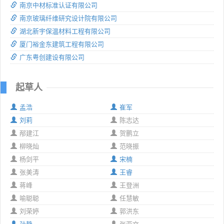
南京中材标准认证有限公司
南京玻璃纤维研究设计院有限公司
湖北新宇保温材料工程有限公司
厦门裕金东建筑工程有限公司
广东粤创建设有限公司
起草人
孟浩
崔军
刘莉
陈志达
邴建江
贺鹏立
柳晓灿
范晓振
杨剑平
宋楠
张美涛
王睿
蒋峰
王登洲
喻聪聪
任慧敏
刘荣婷
郭洪东