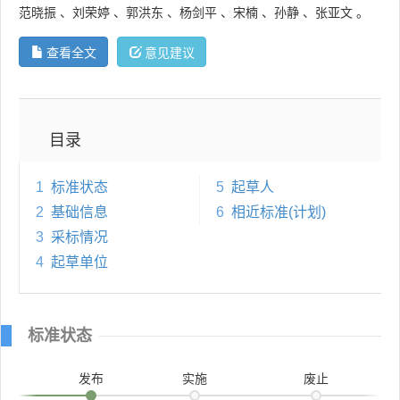
范晓振
、
刘荣婷
、
郭洪东
、
杨剑平
、
宋楠
、
孙静
、
张亚文
。
查看全文
意见建议
目录
1
标准状态
5
起草人
2
基础信息
6
相近标准(计划)
3
采标情况
4
起草单位
标准状态
发布
实施
废止