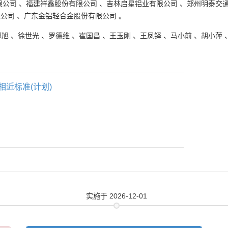
限公司
、
福建祥鑫股份有限公司
、
吉林启星铝业有限公司
、
郑州明泰交
限公司
、
广东金铝轻合金股份有限公司
。
郑旭
、
徐世光
、
罗德维
、
崔国昌
、
王玉刚
、
王凤铎
、
马小前
、
胡小萍
。
相近标准(计划)
实施
于 2026-12-01