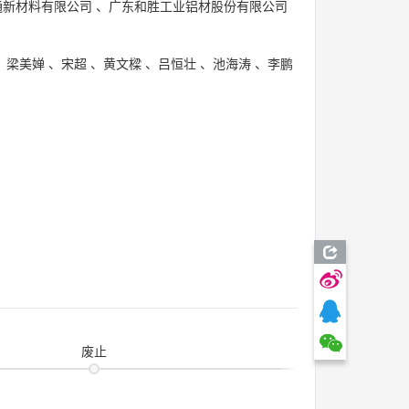
通新材料有限公司
、
广东和胜工业铝材股份有限公司
、
梁美婵
、
宋超
、
黄文樑
、
吕恒壮
、
池海涛
、
李鹏
废止