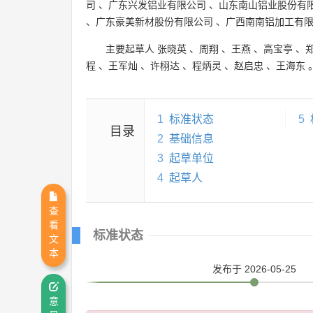
司
、
广东兴发铝业有限公司
、
山东南山铝业股份有
、
广东豪美新材股份有限公司
、
广西南南铝加工有
主要起草人
张晓英
、
周翔
、
王燕
、
高宝亭
、
程
、
王军灿
、
许栩达
、
程炳灵
、
赵启忠
、
王海东
1
标准状态
5
目录
2
基础信息
3
起草单位
4
起草人
查
看
标准状态
文
本
发布
于 2026-05-25
意