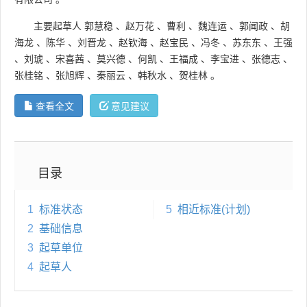
主要起草人
郭慧稳
、
赵万花
、
曹利
、
魏连运
、
郭闻政
、
胡
海龙
、
陈华
、
刘晋龙
、
赵钦海
、
赵宝民
、
冯冬
、
苏东东
、
王强
、
刘琥
、
宋喜茜
、
莫兴德
、
何凯
、
王福成
、
李宝进
、
张德志
、
张桂铭
、
张旭辉
、
秦丽云
、
韩秋水
、
贺桂林
。
查看全文
意见建议
目录
1
标准状态
5
相近标准(计划)
2
基础信息
3
起草单位
4
起草人