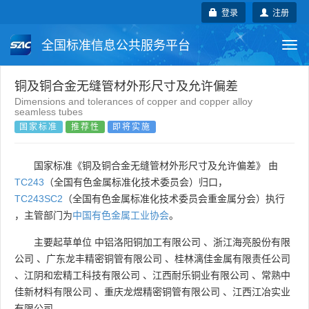
登录
注册
全国标准信息公共服务平台
Togg
navi
国家标准
行业标准
地方标准
铜及铜合金无缝管材外形尺寸及允许偏差
Dimensions and tolerances of copper and copper alloy
seamless tubes
团体标准
企业标准
国际标准
国家标准
推荐性
即将实施
国外标准
技术委员会
国家标准《铜及铜合金无缝管材外形尺寸及允许偏差》 由
TC243
（全国有色金属标准化技术委员会）归口，
TC243SC2
（全国有色金属标准化技术委员会重金属分会）执行
，主管部门为
中国有色金属工业协会
。
主要起草单位
中铝洛阳铜加工有限公司
、
浙江海亮股份有限
公司
、
广东龙丰精密铜管有限公司
、
桂林漓佳金属有限责任公司
、
江阴和宏精工科技有限公司
、
江西耐乐铜业有限公司
、
常熟中
佳新材料有限公司
、
重庆龙煜精密铜管有限公司
、
江西江冶实业
有限公司
。