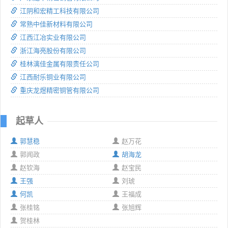
江阴和宏精工科技有限公司
常熟中佳新材料有限公司
江西江冶实业有限公司
浙江海亮股份有限公司
桂林漓佳金属有限责任公司
江西耐乐铜业有限公司
重庆龙煜精密铜管有限公司
起草人
郭慧稳
赵万花
郭闻政
胡海龙
赵钦海
赵宝民
王强
刘琥
何凯
王福成
张桂铭
张旭辉
贺桂林