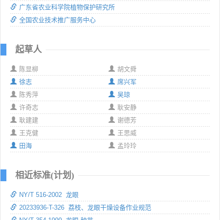
广东省农业科学院植物保护研究所
全国农业技术推广服务中心
起草人
陈显柳
胡文舜
徐志
席兴军
陈秀萍
吴琼
许奇志
耿安静
耿建建
谢德芳
王克健
王思威
田海
孟玲玲
相近标准(计划)
NY/T 516-2002 龙眼
20233936-T-326 荔枝、龙眼干燥设备作业规范