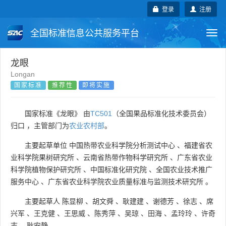
登录
注册
全国标准信息公共服务平台
Togg
navi
国家标准
行业标准
地方标准
龙眼
Longan
国家标准
推荐性
即将实施
团体标准
企业标准
国际标准
国外标准
技术委员会
国家标准《龙眼》 由
TC501
（全国果品标准化技术委员会）
归口 ，主管部门为
农业农村部
。
主要起草单位
中国热带农业科学院分析测试中心
、
福建省农
业科学院果树研究所
、
云南省热带作物科学研究所
、
广东省农业
科学院植物保护研究所
、
中国标准化研究院
、
全国农业技术推广
服务中心
、
广东省农业科学院农业质量标准与监测技术研究所
。
主要起草人
陈显柳
、
胡文舜
、
耿建建
、
谢德芳
、
徐志
、
席
兴军
、
王克健
、
王思威
、
陈秀萍
、
吴琼
、
田海
、
孟玲玲
、
许奇
志
、
耿安静
。