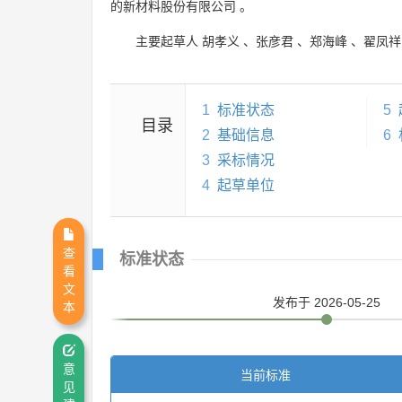
的新材料股份有限公司
。
主要起草人
胡孝义
、
张彦君
、
郑海峰
、
翟凤祥
1
标准状态
5
目录
2
基础信息
6
3
采标情况
4
起草单位
查
标准状态
看
文
发布
于 2026-05-25
本
意
当前标准
见