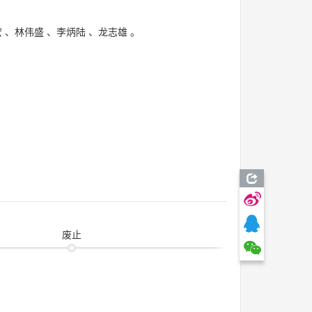
宏
、
林伟盛
、
李炳陆
、
龙志雄
。
废止