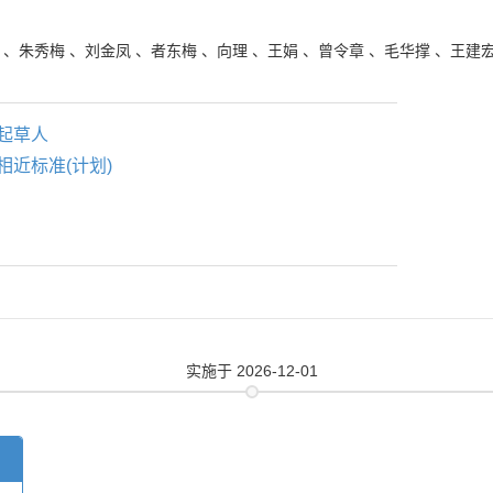
、
朱秀梅
、
刘金凤
、
者东梅
、
向理
、
王娟
、
曾令章
、
毛华撑
、
王建
起草人
相近标准(计划)
实施
于 2026-12-01