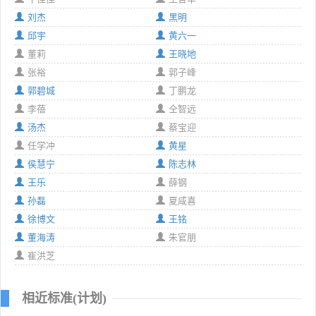
刘杰
黑明
邱宇
黄六一
董莉
王晓地
张裕
郭子峰
郭碧城
丁鹏龙
李蓓
仝智远
汤杰
蔡宝迎
任学冲
黄星
侯慧宁
陈志林
王乐
薛钢
孙磊
夏咸喜
徐博文
王铭
董海涛
朱官朋
崔洪芝
相近标准(计划)