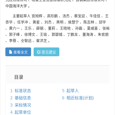
中国海洋大学
。
主要起草人
宫旭辉
、
高珍鹏
、
汤杰
、
蔡宝迎
、
牛佳佳
、
王
杏华
、
任学冲
、
黄星
、
刘杰
、
黑明
、
侯慧宁
、
陈志林
、
邱宇
、
黄六一
、
王乐
、
薛钢
、
董莉
、
王晓地
、
孙磊
、
夏咸喜
、
张裕
、
郭子峰
、
徐博文
、
王铭
、
郭碧城
、
丁鹏龙
、
董海涛
、
朱官朋
、
李蓓
、
仝智远
、
崔洪芝
。
查看全文
意见建议
目录
1
标准状态
5
起草人
2
基础信息
6
相近标准(计划)
3
采标情况
4
起草单位