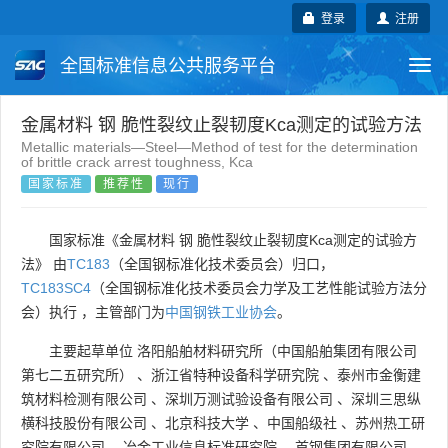
登录
注册
全国标准信息公共服务平台
Togg
navi
国家标准
行业标准
地方标准
金属材料 钢 脆性裂纹止裂韧度Kca测定的试验方法
Metallic materials—Steel—Method of test for the determination
of brittle crack arrest toughness, Kca
团体标准
企业标准
国际标准
国家标准
推荐性
现行
国外标准
技术委员会
国家标准《金属材料 钢 脆性裂纹止裂韧度Kca测定的试验方
法》 由
TC183
（全国钢标准化技术委员会）归口，
TC183SC4
（全国钢标准化技术委员会力学及工艺性能试验方法分
会）执行 ，主管部门为
中国钢铁工业协会
。
主要起草单位
洛阳船舶材料研究所（中国船舶集团有限公司
第七二五研究所）
、
浙江省特种设备科学研究院
、
泰州市金衡建
筑材料检测有限公司
、
深圳万测试验设备有限公司
、
深圳三思纵
横科技股份有限公司
、
北京科技大学
、
中国船级社
、
苏州热工研
究院有限公司
、
冶金工业信息标准研究院
、
首钢集团有限公司
、