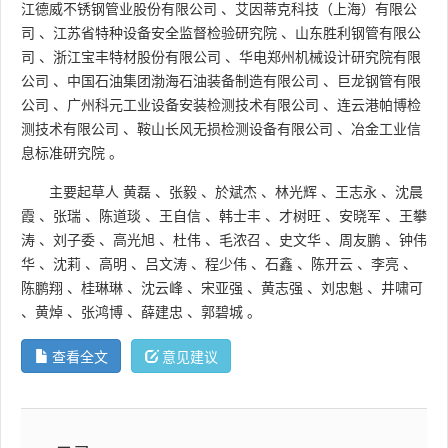
江德威不锈钢管业股份有限公司
、
艾因蒂克科技（上海）有限公
司
、
江苏省特种设备安全监督检验研究院
、
山东胜利钢管有限公
司
、
浙江宝丰特材股份有限公司
、
华电郑州机械设计研究院有限
公司
、
中国石油集团渤海石油装备制造有限公司
、
巨龙钢管有限
公司
、
广州科元工业设备安装检测技术有限公司
、
连云港帕博检
测技术有限公司
、
鞍山长风无损检测设备有限公司
、
冶金工业信
息标准研究院
。
主要起草人
黄磊
、
张毅
、
於斌杰
、
林光辉
、
王志永
、
沈晨
霞
、
张瑞
、
陈道琰
、
王自信
、
韩士丰
、
才树旺
、
安晓军
、
王攀
涛
、
刘子委
、
高光旭
、
杜伟
、
毛浓召
、
史文华
、
周友鹏
、
钟伟
华
、
沈莉
、
高明
、
吕文涛
、
程少伟
、
石鑫
、
陈开云
、
李亮
、
陈鹏翔
、
桂琳琳
、
沈云峰
、
宋亚强
、
黄志强
、
刘忠魁
、
井啸可
、
黄焯
、
张鸿博
、
薛建忠
、
郭碧城
。
查看全文
意见建议