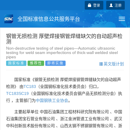
登录
注册
全国标准信息公共服务平台
Togg
navi
国家标准
行业标准
地方标准
钢管无损检测 厚壁焊接钢管焊缝缺欠的自动超声检
测
Non-destructive testing of steel pipes—Automatic ultrasonic
团体标准
企业标准
国际标准
testing for weld seam imperfections of thick-wall welded steel
pipes
国家标准
推荐性
即将实施
英文版计划
国外标准
技术委员会
国家标准《钢管无损检测 厚壁焊接钢管焊缝缺欠的自动超声
检测》 由
TC183
（全国钢标准化技术委员会）归口，
TC183SC19
（全国钢标准化技术委员会钢产品无损检测分会）执
行 ，主管部门为
中国钢铁工业协会
。
主要起草单位
中国石油集团工程材料研究院有限公司
、
中国
石油集团宝石管业有限公司
、
浙江金洲管道工业有限公司
、
武汉
中科创新技术股份有限公司
、
山西太钢不锈钢钢管有限公司
、
浙