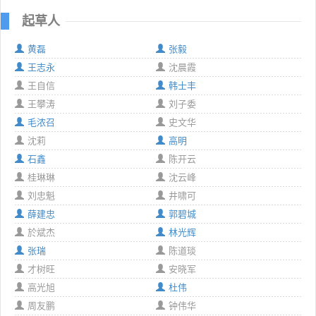
起草人
黄磊
张毅
王志永
沈晨霞
王自信
韩士丰
王攀涛
刘子委
毛浓召
史文华
沈莉
高明
石鑫
陈开云
桂琳琳
沈云峰
刘忠魁
井啸可
薛建忠
郭碧城
於斌杰
林光辉
张瑞
陈道琰
才树旺
安晓军
高光旭
杜伟
周友鹏
钟伟华