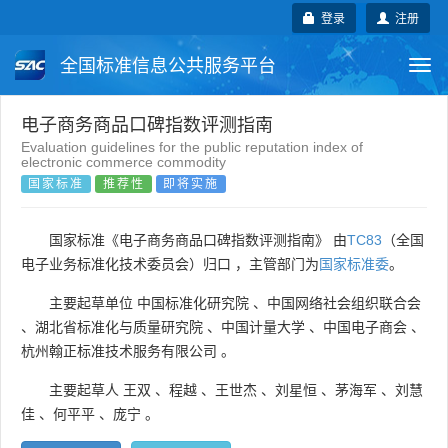
登录
注册
全国标准信息公共服务平台
Togg
navi
国家标准
行业标准
地方标准
电子商务商品口碑指数评测指南
Evaluation guidelines for the public reputation index of
electronic commerce commodity
团体标准
企业标准
国际标准
国家标准
推荐性
即将实施
国外标准
技术委员会
国家标准《电子商务商品口碑指数评测指南》 由
TC83
（全国
电子业务标准化技术委员会）归口 ，主管部门为
国家标准委
。
主要起草单位
中国标准化研究院
、
中国网络社会组织联合会
、
湖北省标准化与质量研究院
、
中国计量大学
、
中国电子商会
、
杭州翰正标准技术服务有限公司
。
主要起草人
王双
、
程越
、
王世杰
、
刘星恒
、
茅海军
、
刘慧
佳
、
何平平
、
庞宁
。