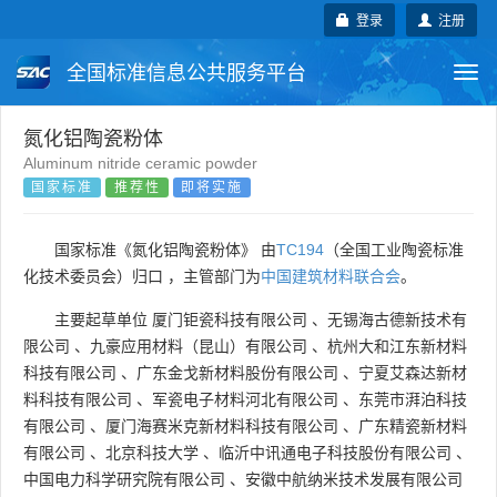
登录
注册
全国标准信息公共服务平台
Togg
navi
国家标准
行业标准
地方标准
氮化铝陶瓷粉体
Aluminum nitride ceramic powder
国家标准
推荐性
即将实施
团体标准
企业标准
国际标准
国外标准
技术委员会
国家标准《氮化铝陶瓷粉体》 由
TC194
（全国工业陶瓷标准
化技术委员会）归口 ，主管部门为
中国建筑材料联合会
。
主要起草单位
厦门钜瓷科技有限公司
、
无锡海古德新技术有
限公司
、
九豪应用材料（昆山）有限公司
、
杭州大和江东新材料
科技有限公司
、
广东金戈新材料股份有限公司
、
宁夏艾森达新材
料科技有限公司
、
军瓷电子材料河北有限公司
、
东莞市湃泊科技
有限公司
、
厦门海赛米克新材料科技有限公司
、
广东精瓷新材料
有限公司
、
北京科技大学
、
临沂中讯通电子科技股份有限公司
、
中国电力科学研究院有限公司
、
安徽中航纳米技术发展有限公司