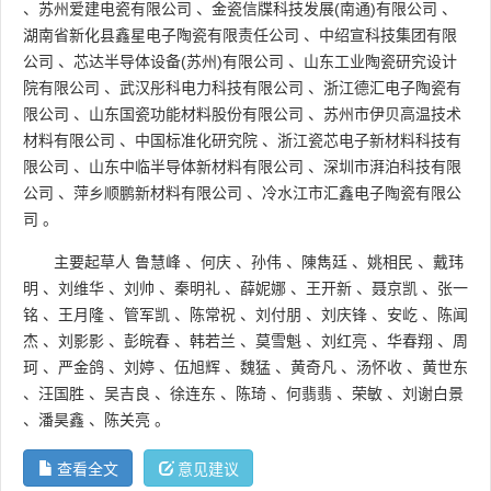
、
苏州爱建电瓷有限公司
、
金瓷信牒科技发展(南通)有限公司
、
湖南省新化县鑫星电子陶瓷有限责任公司
、
中绍宣科技集团有限
公司
、
芯达半导体设备(苏州)有限公司
、
山东工业陶瓷研究设计
院有限公司
、
武汉彤科电力科技有限公司
、
浙江德汇电子陶瓷有
限公司
、
山东国瓷功能材料股份有限公司
、
苏州市伊贝高温技术
材料有限公司
、
中国标准化研究院
、
浙江瓷芯电子新材料科技有
限公司
、
山东中临半导体新材料有限公司
、
深圳市湃泊科技有限
公司
、
萍乡顺鹏新材料有限公司
、
冷水江市汇鑫电子陶瓷有限公
司
。
主要起草人
鲁慧峰
、
何庆
、
孙伟
、
陳雋廷
、
姚相民
、
戴玮
明
、
刘维华
、
刘帅
、
秦明礼
、
薛妮娜
、
王开新
、
聂京凯
、
张一
铭
、
王月隆
、
管军凯
、
陈常祝
、
刘付朋
、
刘庆锋
、
安屹
、
陈闻
杰
、
刘影影
、
彭皖春
、
韩若兰
、
莫雪魁
、
刘红亮
、
华春翔
、
周
珂
、
严金鸽
、
刘婷
、
伍旭辉
、
魏猛
、
黄奇凡
、
汤怀收
、
黄世东
、
汪国胜
、
吴吉良
、
徐连东
、
陈琦
、
何翡翡
、
荣敏
、
刘谢白景
、
潘昊鑫
、
陈关亮
。
查看全文
意见建议