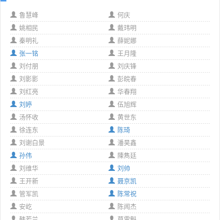
鲁慧峰
何庆
姚相民
戴玮明
秦明礼
薛妮娜
张一铭
王月隆
刘付朋
刘庆锋
刘影影
彭皖春
刘红亮
华春翔
刘婷
伍旭辉
汤怀收
黄世东
徐连东
陈琦
刘谢白景
潘昊鑫
孙伟
陳雋廷
刘维华
刘帅
王开新
聂京凯
管军凯
陈常祝
安屹
陈闻杰
韩若兰
莫雪魁