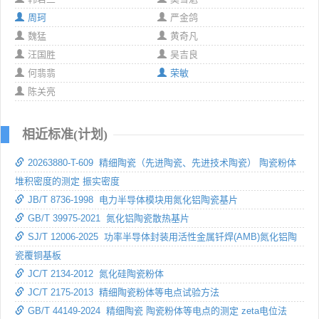
周珂
严金鸽
魏猛
黄奇凡
汪国胜
吴吉良
何翡翡
荣敏
陈关亮
相近标准(计划)
20263880-T-609 精细陶瓷（先进陶瓷、先进技术陶瓷） 陶瓷粉体
堆积密度的测定 振实密度
JB/T 8736-1998 电力半导体模块用氮化铝陶瓷基片
GB/T 39975-2021 氮化铝陶瓷散热基片
SJ/T 12006-2025 功率半导体封装用活性金属钎焊(AMB)氮化铝陶
瓷覆铜基板
JC/T 2134-2012 氮化硅陶瓷粉体
JC/T 2175-2013 精细陶瓷粉体等电点试验方法
GB/T 44149-2024 精细陶瓷 陶瓷粉体等电点的测定 zeta电位法