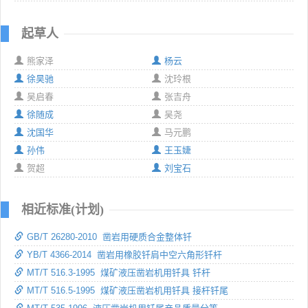
起草人
熊家泽
杨云
徐昊驰
沈玲根
吴启春
张吉舟
徐随成
吴尧
沈国华
马元鹏
孙伟
王玉婕
贺超
刘宝石
相近标准(计划)
GB/T 26280-2010 凿岩用硬质合金整体钎
YB/T 4366-2014 凿岩用橡胶钎肩中空六角形钎杆
MT/T 516.3-1995 煤矿液压凿岩机用钎具 钎杆
MT/T 516.5-1995 煤矿液压凿岩机用钎具 接杆钎尾