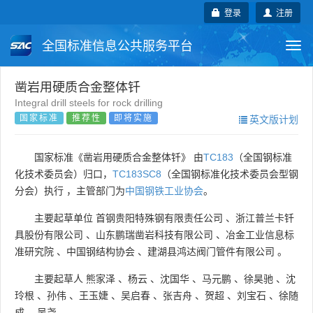
登录
注册
全国标准信息公共服务平台
Togg
navi
国家标准
行业标准
地方标准
凿岩用硬质合金整体钎
Integral drill steels for rock drilling
国家标准
推荐性
即将实施
英文版计划
团体标准
企业标准
国际标准
国外标准
技术委员会
国家标准《凿岩用硬质合金整体钎》 由
TC183
（全国钢标准
化技术委员会）归口，
TC183SC8
（全国钢标准化技术委员会型钢
分会）执行 ，主管部门为
中国钢铁工业协会
。
主要起草单位
首钢贵阳特殊钢有限责任公司
、
浙江普兰卡钎
具股份有限公司
、
山东鹏瑞凿岩科技有限公司
、
冶金工业信息标
准研究院
、
中国钢结构协会
、
建湖县鸿达阀门管件有限公司
。
主要起草人
熊家泽
、
杨云
、
沈国华
、
马元鹏
、
徐昊驰
、
沈
玲根
、
孙伟
、
王玉婕
、
吴启春
、
张吉舟
、
贺超
、
刘宝石
、
徐随
成
、
吴尧
。