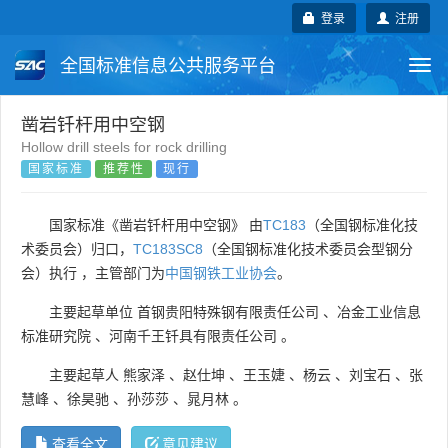
登录
注册
全国标准信息公共服务平台
Togg
navi
国家标准
行业标准
地方标准
凿岩钎杆用中空钢
Hollow drill steels for rock drilling
国家标准
推荐性
现行
团体标准
企业标准
国际标准
国外标准
技术委员会
国家标准《凿岩钎杆用中空钢》 由
TC183
（全国钢标准化技
术委员会）归口，
TC183SC8
（全国钢标准化技术委员会型钢分
会）执行 ，主管部门为
中国钢铁工业协会
。
主要起草单位
首钢贵阳特殊钢有限责任公司
、
冶金工业信息
标准研究院
、
河南千王钎具有限责任公司
。
主要起草人
熊家泽
、
赵仕坤
、
王玉婕
、
杨云
、
刘宝石
、
张
慧峰
、
徐昊驰
、
孙莎莎
、
晁月林
。
查看全文
意见建议