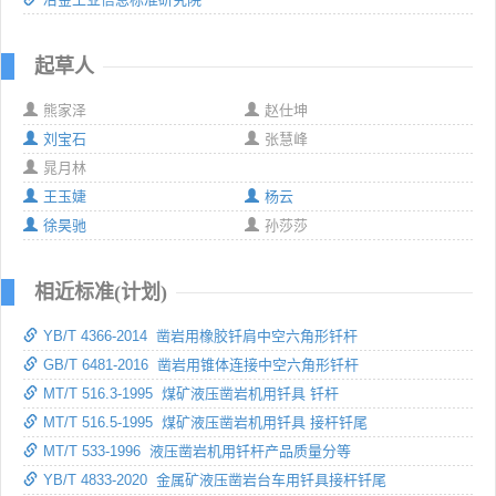
起草人
熊家泽
赵仕坤
刘宝石
张慧峰
晁月林
王玉婕
杨云
徐昊驰
孙莎莎
相近标准(计划)
YB/T 4366-2014 凿岩用橡胶钎肩中空六角形钎杆
GB/T 6481-2016 凿岩用锥体连接中空六角形钎杆
MT/T 516.3-1995 煤矿液压凿岩机用钎具 钎杆
MT/T 516.5-1995 煤矿液压凿岩机用钎具 接杆钎尾
MT/T 533-1996 液压凿岩机用钎杆产品质量分等
YB/T 4833-2020 金属矿液压凿岩台车用钎具接杆钎尾