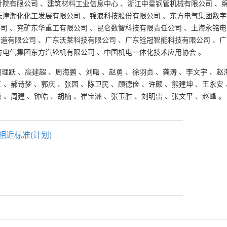
计院有限公司
、
建筑材料工业信息中心
、
浙江中星钢管机械有限公司
、
天津渤化化工发展有限公司
、
锦浪科技股份有限公司
、
东方电气集团数字
公司
、
兖矿东华重工有限公司
、
昆仑数智科技有限责任公司
、
上海永铭电
制造有限公司
、
广东沃莱科技有限公司
、
广东铨冠智能科技有限公司
、
广
方电气集团东方汽轮机有限公司
、
中国机电一体化技术应用协会
。
闫理跃
、
高建超
、
周海鹏
、
刘曙
、
赵勇
、
徐羽贞
、
龚涛
、
李文宇
、
赵
红
、
郝诗梦
、
郭庆
、
张园
、
陈卫民
、
顾德俭
、
许颇
、
熊建坤
、
王永安
勇
、
周建
、
钟皓
、
胡楠
、
崔宝洲
、
张玉胜
、
刘明雷
、
张文平
、
赵峰
。
相近标准(计划)