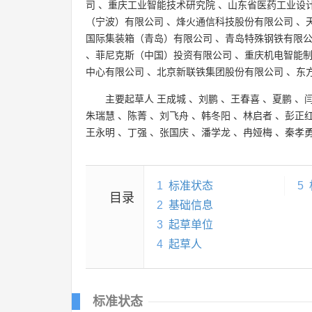
司
、
重庆工业智能技术研究院
、
山东省医药工业设
（宁波）有限公司
、
烽火通信科技股份有限公司
、
国际集装箱（青岛）有限公司
、
青岛特殊钢铁有限
、
菲尼克斯（中国）投资有限公司
、
重庆机电智能
中心有限公司
、
北京新联铁集团股份有限公司
、
东
主要起草人
王成城
、
刘鹏
、
王春喜
、
夏鹏
、
朱瑞慧
、
陈菁
、
刘飞舟
、
韩冬阳
、
林启者
、
彭正
王永明
、
丁强
、
张国庆
、
潘学龙
、
冉娅梅
、
秦孝
1
标准状态
5
目录
2
基础信息
3
起草单位
4
起草人
标准状态