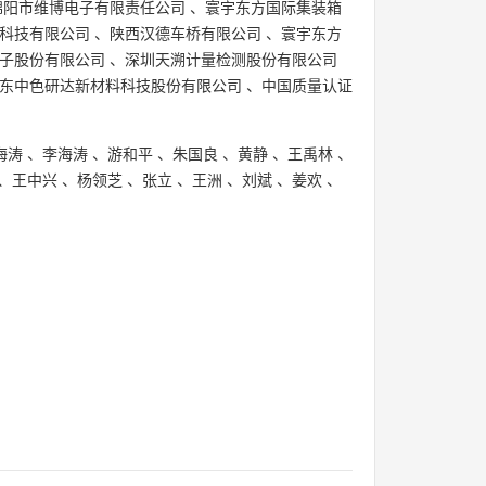
绵阳市维博电子有限责任公司
、
寰宇东方国际集装箱
科技有限公司
、
陕西汉德车桥有限公司
、
寰宇东方
子股份有限公司
、
深圳天溯计量检测股份有限公司
东中色研达新材料科技股份有限公司
、
中国质量认证
海涛
、
李海涛
、
游和平
、
朱国良
、
黄静
、
王禹林
、
、
王中兴
、
杨领芝
、
张立
、
王洲
、
刘斌
、
姜欢
、