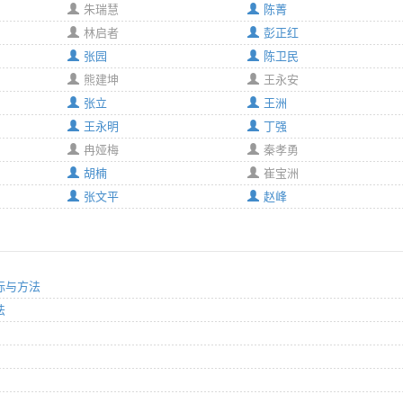
朱瑞慧
陈菁
林启者
彭正红
张园
陈卫民
熊建坤
王永安
张立
王洲
王永明
丁强
冉娅梅
秦孝勇
胡楠
崔宝洲
张文平
赵峰
指标与方法
法